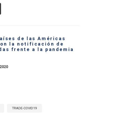
OUT
S
ÍSES
EMBROS
MC
SCUTEN
países de las Américas
DIDAS
on la notificación de
SPUESTA
as frente a la pandemia
VID-
CEN
 2020
AMADO
JORAR
ANSPARENCIA
MERCIO
RÍCOLA
TRADE-COVID19