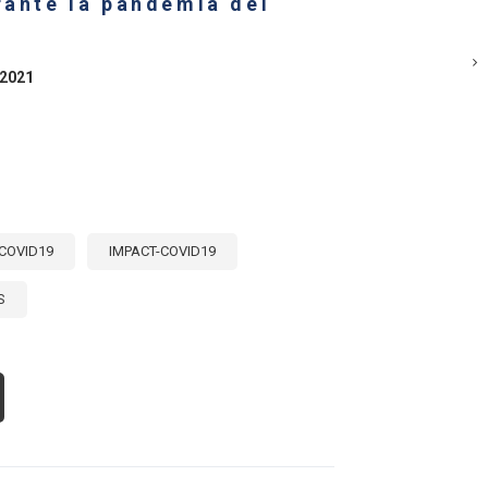
rante la pandemia del
LP
BUILD
TTER?
 2021
COVID19
IMPACT-COVID19
S
OUT
ECE
R
ENTO