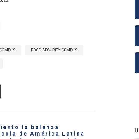
2022
MC
COVID19
FOOD SECURITY-COVID19
OUT
KING
OCK
TER
X
NTHS
VID:
iento la balanza
OW
N
ícola de América Latina
ADE