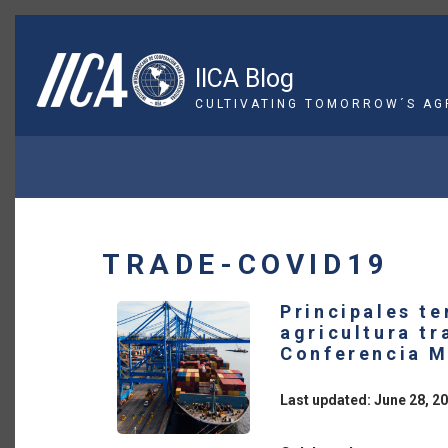
Skip
to
main
IICA Blog
content
CULTIVATING TOMORROW´S AG
BREADCRUMB
TRADE-COVID19
Principales t
agricultura t
Conferencia M
Last updated: June 28, 2