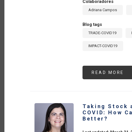
Colaboradores
Adriana Campos
Blog tags
TRADE-COVID19
IMPACT-COVID19
READ MORE
AB
PR
TE
VI
CO
LA
AG
TR
Taking Stock 
EN
LA
COVID: How Ca
DU
Better?
CO
MI
DE
LA