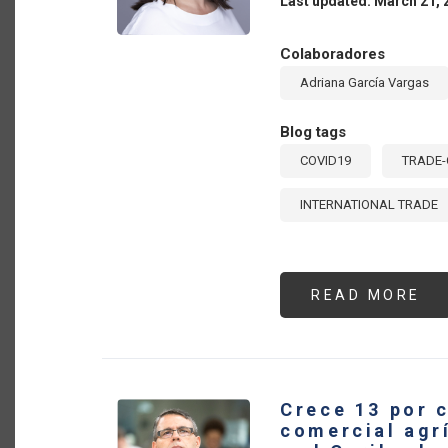
Last updated: March 21, 
O
Colaboradores
Adriana García Vargas
Blog tags
COVID19
TRADE-
INTERNATIONAL TRADE
READ MORE
AB
TA
ST
AF
SI
MO
OF
CO
Crece 13 por c
H
CA
comercial agr
TR