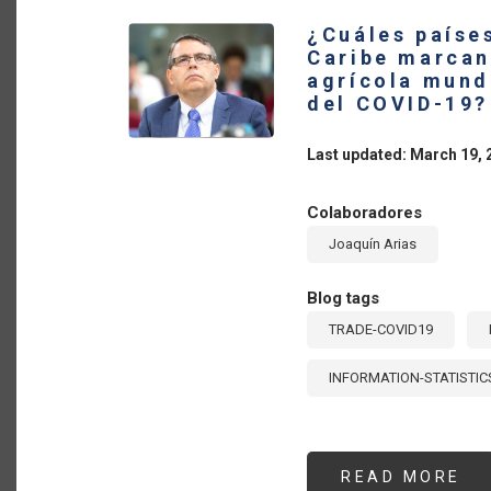
BA
CO
¿Cuáles países
AG
DE
Caribe marcan
AM
agrícola mund
LA
Y
del COVID-19?
EL
CA
DU
Last updated: March 19, 
LA
PA
DE
CO
Colaboradores
19
Joaquín Arias
Blog tags
TRADE-COVID19
INFORMATION-STATISTIC
READ MORE
AB