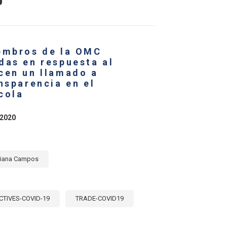
UÁLES
ÍSES
ÉRICA
TINA
embros de la OMC
RIBE
RCAN
das en respuesta al
cen un llamado a
UTA
L
nsparencia en el
MERCIO
cola
RÍCOLA
NDIAL
RANTE
 2020
NDEMIA
L
VID-
?
iana Campos
CTIVES-COVID-19
TRADE-COVID19