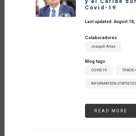
y el Caribe du
HE
RE
Covid-19
BE
Last updated: August 18,
Colaboradores
Joaquín Arias
Blog tags
COVID19
TRADE-
INFORMATION-STATISTIC
READ MORE
AB
CR
13
PO
CI
LA