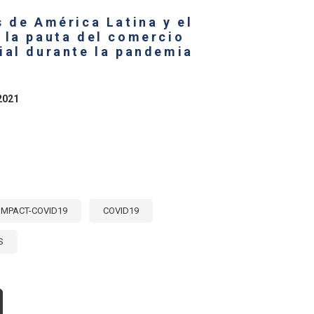
LANZA
MERCIAL
 de América Latina y el
RÍCOLA
 la pauta del comercio
ÉRICA
ial durante la pandemia
TINA
RIBE
RANTE
2021
NDEMIA
L
VID-
IMPACT-COVID19
COVID19
S
OUT