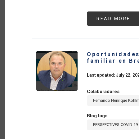
READ MORE
AB
RE
DE
LO
PA
DE
LA
AM
Oportunidades 
PA
CU
familiar en Br
CO
LA
NO
Last updated: July 22, 20
DE
ME
TO
FR
Colaboradores
A
LA
Fernando Henrique Kohl
PA
DE
CO
19
Blog tags
PERSPECTIVES-COVID-19