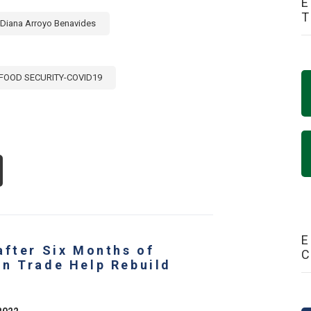
E
Diana Arroyo Benavides
FOOD SECURITY-COVID19
OUT
INCIPALES
MAS
NCULADOS
N
RICULTURA
E
ATADOS
after Six Months of
n Trade Help Rebuild
ODÉCIMA
NFERENCIA
NISTERIAL