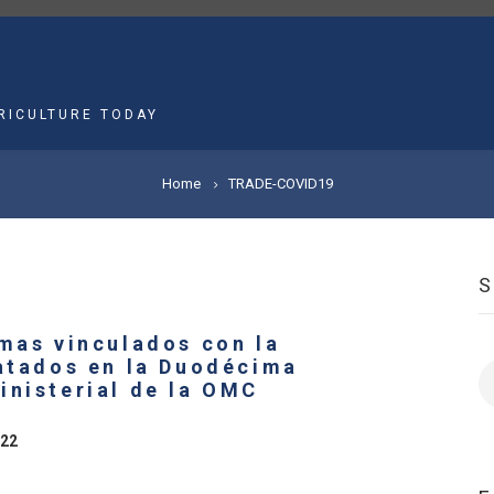
MAIN
NAVIGATION
RICULTURE TODAY
Home
TRADE-COVID19
emas vinculados con la
ratados en la Duodécima
S
inisterial de la OMC
022