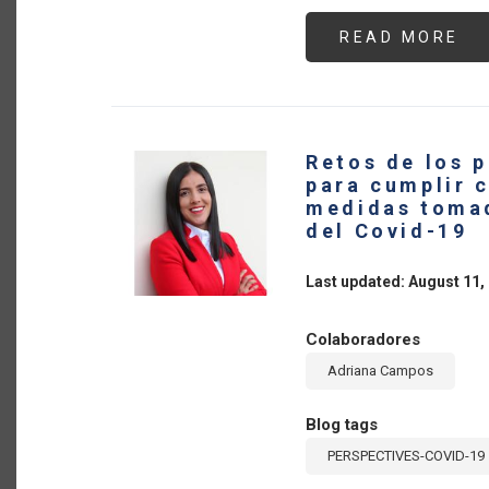
READ MORE
AB
LO
PA
MI
DE
LA
O
DI
Retos de los 
ME
EN
para cumplir c
RE
medidas tomad
AL
CO
del Covid-19
19
Y
HA
Last updated: August 11,
UN
LL
A
ME
Colaboradores
LA
TR
Adriana Campos
EN
EL
CO
AG
Blog tags
PERSPECTIVES-COVID-19