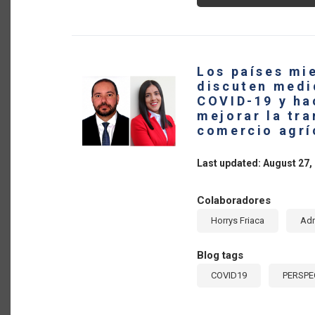
¿C
PA
DE
AM
LA
Y
EL
Los países mi
CA
MA
discuten medi
LA
COVID-19 y ha
PA
DE
mejorar la tra
CO
comercio agrí
AG
MU
DU
LA
Last updated: August 27,
PA
DE
CO
19
Colaboradores
Horrys Friaca
Adr
Blog tags
COVID19
PERSPE