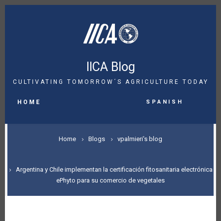
Skip
to
main
content
IICA Blog
CULTIVATING TOMORROW´S AGRICULTURE TODAY
MAIN
Spanish
NAVIGATION
HOME
BREADCRUMB
Home
Blogs
vpalmieri's blog
Argentina y Chile implementan la certificación fitosanitaria electrónica
ePhyto para su comercio de vegetales