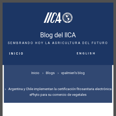
Pasar
al
contenido
principal
Blog del IICA
SEMBRANDO HOY LA AGRICULTURA DEL FUTURO
MAIN
English
NAVIGATION
INICIO
SOBRESCRIBIR
Inicio
Blogs
vpalmieri's blog
ENLACES
DE
Argentina y Chile implementan la certificación fitosanitaria electrónica
ePhyto para su comercio de vegetales
AYUDA
A