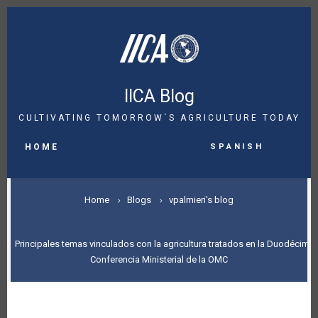
Skip
to
main
content
IICA Blog
CULTIVATING TOMORROW´S AGRICULTURE TODAY
MAIN
Spanish
NAVIGATION
HOME
BREADCRUMB
Home
Blogs
vpalmieri's blog
Principales temas vinculados con la agricultura tratados en la Duodécima
Conferencia Ministerial de la OMC