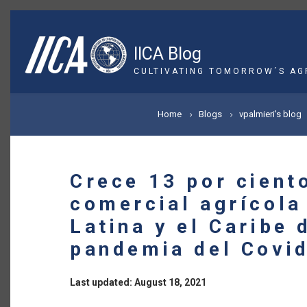
Skip
to
main
IICA Blog
content
CULTIVATING TOMORROW´S AG
BREADCRUMB
Home
Blogs
vpalmieri's blog
Crece 13 por cient
comercial agrícola
Latina y el Caribe 
pandemia del Covi
Last updated: August 18, 2021