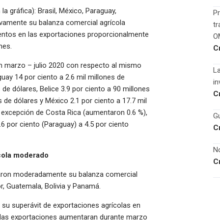
a gráfica): Brasil, México, Paraguay,
Pr
tivamente su balanza comercial agrícola
tr
ntos en las exportaciones proporcionalmente
O
ones.
C
n marzo – julio 2020 con respecto al mismo
La
uay 14 por ciento a 2.6 mil millones de
in
 de dólares, Belice 3.9 por ciento a 90 millones
C
s de dólares y México 2.1 por ciento a 17.7 mil
on excepción de Costa Rica (aumentaron 0.6 %),
Gu
6 por ciento (Paraguay) a 4.5 por ciento
C
No
cola moderado
C
raron moderadamente su balanza comercial
or, Guatemala, Bolivia y Panamá.
 su superávit de exportaciones agrícolas en
e las exportaciones aumentaran durante marzo