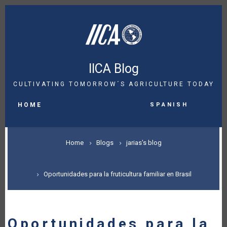
Skip
to
main
content
IICA Blog
CULTIVATING TOMORROW´S AGRICULTURE TODAY
MAIN
Spanish
NAVIGATION
HOME
BREADCRUMB
Home
Blogs
jarias's blog
Oportunidades para la fruticultura familiar en Brasil
Oportunidades para la