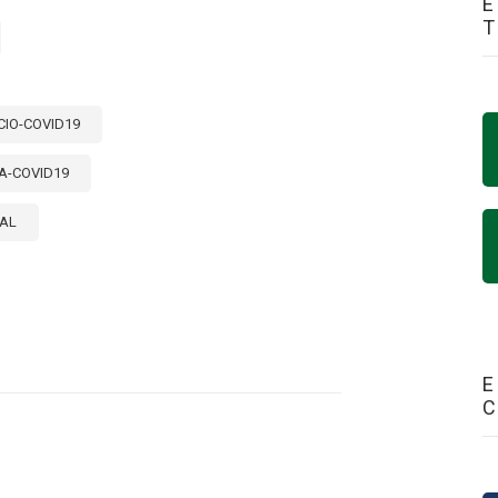
E
IO-COVID19
A-COVID19
NAL
E
ENDO
NCE
E
S
:
O
E