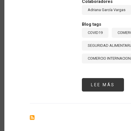
Colaboradores
Adriana García Vargas
Blog tags
COVID19
COMERC
SEGURIDAD ALIMENTARI
COMERCIO INTERNACIO
LEE MÁS
SOBR
HACI
UN
BALA
A
SEIS
MESE
DE
COVID
¿CÓM
PUED
EL