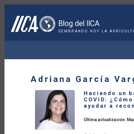
Pasar
al
contenido
Blog del IICA
principal
SEMBRANDO HOY LA AGRICULT
SOBRESCRIBIR
ENLACES
DE
Adriana García Var
AYUDA
Haciendo un b
A
COVID: ¿Cómo
ayudar a reco
LA
NAVEGACIÓN
Última actualización: Ma