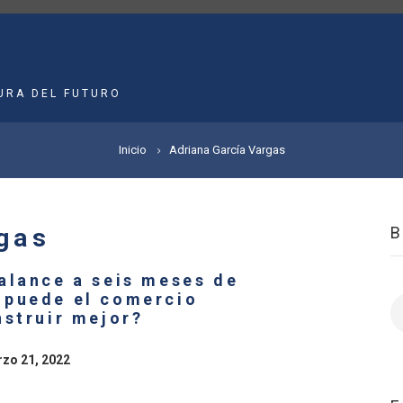
MAIN
NAVIGATION
URA DEL FUTURO
Inicio
Adriana García Vargas
gas
alance a seis meses de
 puede el comercio
B
nstruir mejor?
rzo 21, 2022