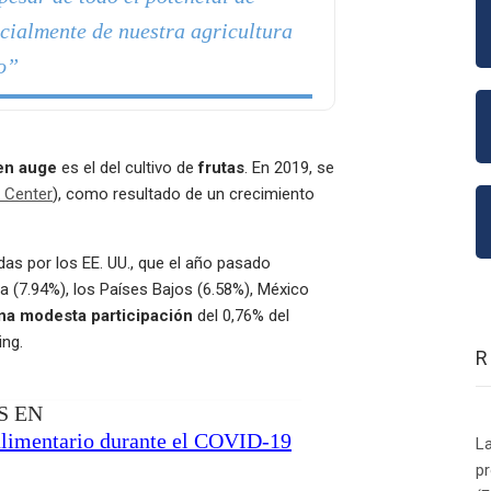
cialmente de nuestra agricultura
mo”
en auge
es el del cultivo de
frutas
. En 2019, se
e Center
), como resultado de un crecimiento
adas por los EE. UU., que el año pasado
a (7.94%), los Países Bajos (6.58%), México
una modesta participación
del 0,76% del
ing.
S EN
alimentario durante el COVID-19
La
p