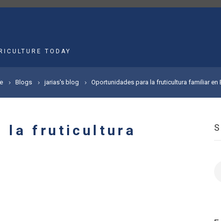
MAIN
NAVIGATION
RICULTURE TODAY
e
Blogs
jarias's blog
Oportunidades para la fruticultura familiar en 
 la fruticultura
S