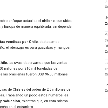
(
C
Un
estro enfoque actual es el
chileno
, que ubica
C
a y Europa de manera equilibrada, sin depender
Pr
tr
utas vendidas por Chile
, destacamos
O
eño, el liderazgo es para guayabas y mangos,
C
Chile
, las uvas, observamos que las ventas
La
00 millones por 810 mil toneladas de
in
ue las brasileñas fueron USD 96.06 millones
C
Fo
 uvas de Chile es del orden de 2.5 millones de
C
ladas. Trabajando un poco estos números, es
u producción
, mientras que, en esta misma
echa en el extranjero.