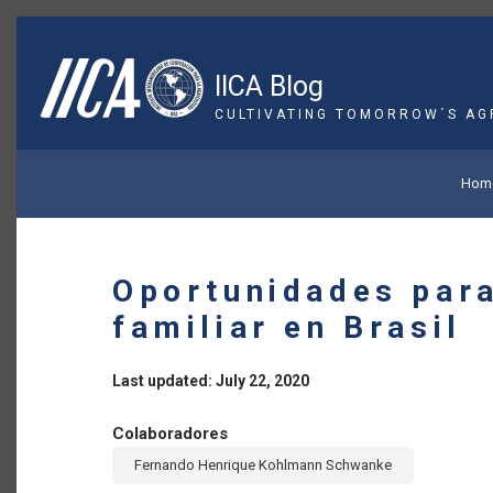
Skip
to
main
IICA Blog
content
CULTIVATING TOMORROW´S AG
BREADCRUMB
Hom
Oportunidades para
familiar en Brasil
Last updated: July 22, 2020
Colaboradores
Fernando Henrique Kohlmann Schwanke