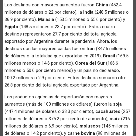
Los destinos con mayores aumentos fueron
China
(452.4
millones de dólares o 22 por ciento), la
India
(248.5 millones o
36.9 por ciento),
Malasia
(153.5 millones o 55.6 por ciento) y
Egipto
(148.5 millones o 23.7 por ciento). Estos cuatro
destinos representaron 27.7 por ciento del total agrícola
exportado por Argentina durante la pandemia. Ahora, los
destinos con las mayores caídas fueron
Irán
(347.6 millones
de dólares o la totalidad que exportaba en 2019),
Brasil
(169.5
millones menos o 14.6 por ciento),
Corea del Sur
(166.6
millones o 50.6 por ciento menos) y un país no declarado,
100.2 millones o 2.9 por ciento. Estos destinos sumaron otro
26.8 por ciento del total agrícola exportado por Argentina.
Los productos agrícolas de exportación con mayores
aumentos (más de 100 millones de dólares) fueron la
soja
(447.4 millones de dólares o 33.3 por ciento),
cacahuates
(257
millones de dólares o 375.2 por ciento de aumento),
maíz
(216
millones de dólares o 6.9 por ciento),
moluscos
(145 millones
de dólares o 14.2 por ciento), y
carne bovina
(98 millones de