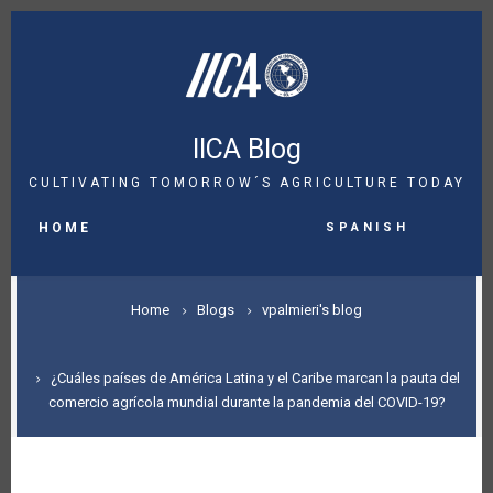
Skip
to
main
content
IICA Blog
CULTIVATING TOMORROW´S AGRICULTURE TODAY
MAIN
Spanish
NAVIGATION
HOME
BREADCRUMB
Home
Blogs
vpalmieri's blog
¿Cuáles países de América Latina y el Caribe marcan la pauta del
comercio agrícola mundial durante la pandemia del COVID-19?