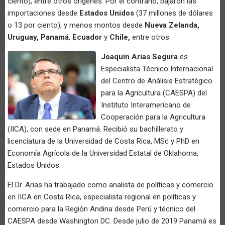
ciento), entre otros orígenes. Por el contrario, bajaron las
importaciones desde
Estados Unidos
(37 millones de dólares
o 13 por ciento), y menos montos desde
Nueva Zelanda,
Uruguay,
P
anamá
,
Ecuador
y
Chile,
entre otros.
Joaquín Arias Segura
es
Especialista Técnico Internacional
del Centro de Análisis Estratégico
para la Agricultura (CAESPA) del
Instituto Interamericano de
Cooperación para la Agricultura
(IICA), con sede en Panamá. Recibió su bachillerato y
licenciatura de la Universidad de Costa Rica, MSc y PhD en
Economía Agrícola de la Universidad Estatal de Oklahoma,
Estados Unidos.
El Dr. Arias ha trabajado como analista de políticas y comercio
en IICA en Costa Rica, especialista regional en políticas y
comercio para la Región Andina desde Perú y técnico del
CAESPA desde Washington DC. Desde julio de 2019 Panamá es