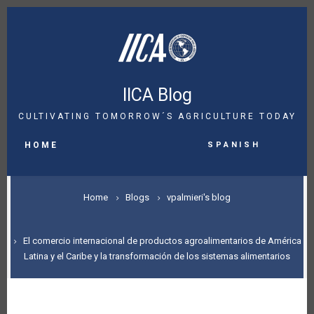
Skip
to
main
content
IICA Blog
CULTIVATING TOMORROW´S AGRICULTURE TODAY
MAIN
Spanish
NAVIGATION
HOME
BREADCRUMB
Home
Blogs
vpalmieri's blog
El comercio internacional de productos agroalimentarios de América
Latina y el Caribe y la transformación de los sistemas alimentarios