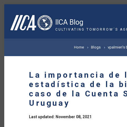
Skip
to
main
IICA Blog
content
CULTIVATING TOMORROW´S AG
BREADCRUMB
Home
Blogs
vpalmieri's 
La importancia de 
estadística de la 
caso de la Cuenta S
Uruguay
Last updated: November 08, 2021