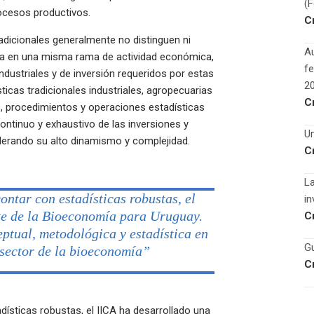
(
rocesos productivos.
C
adicionales generalmente no distinguen ni
Au
ca en una misma rama de actividad económica,
fe
ndustriales y de inversión requeridos por estas
2
sticas tradicionales industriales, agropecuarias
C
s, procedimientos y operaciones estadísticas
tinuo y exhaustivo de las inversiones y
Un
derando su alto dinamismo y complejidad.
C
La
ontar con estadísticas robustas, el
in
te de la Bioeconomía para Uruguay.
C
ptual, metodológica y estadística en
Gu
l sector de la bioeconomía”
C
dísticas robustas, el IICA ha desarrollado una