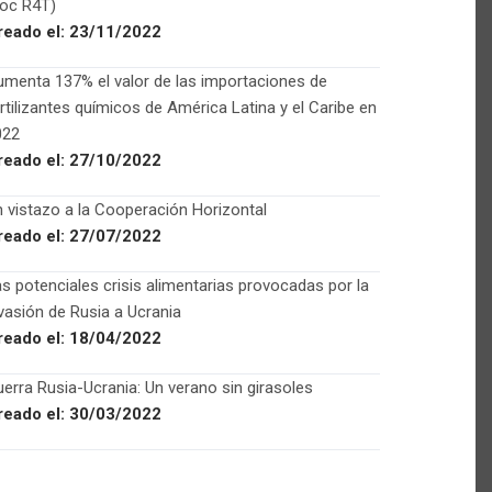
Foc R4T)
reado el:
23/11/2022
menta 137% el valor de las importaciones de
rtilizantes químicos de América Latina y el Caribe en
022
reado el:
27/10/2022
 vistazo a la Cooperación Horizontal
reado el:
27/07/2022
s potenciales crisis alimentarias provocadas por la
vasión de Rusia a Ucrania
reado el:
18/04/2022
erra Rusia-Ucrania: Un verano sin girasoles
reado el:
30/03/2022