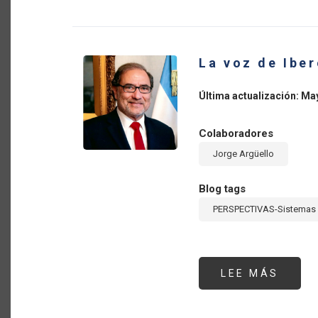
BIOE
Y
LA
TRAN
DE
LOS
La voz de Ibe
SIST
ALIM
DE
AMÉR
Última actualización: Ma
LATI
Y
EL
CARIB
Colaboradores
PRIM
PART
Jorge Argüello
Blog tags
PERSPECTIVAS-Sistemas 
LEE MÁS
SOBR
LA
VOZ
DE
IBER