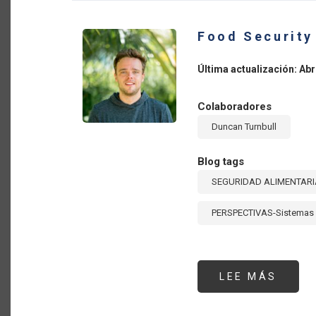
EN
EL
G20
Food Security
Última actualización: Abr
Colaboradores
Duncan Turnbull
Blog tags
SEGURIDAD ALIMENTARI
PERSPECTIVAS-Sistemas 
LEE MÁS
SOBR
FOOD
SECU
IN