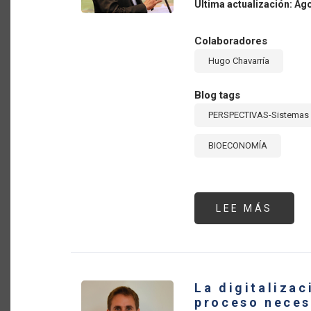
Última actualización: Ag
Colaboradores
Hugo Chavarría
Blog tags
PERSPECTIVAS-Sistemas 
BIOECONOMÍA
LEE MÁS
SOBR
LA
BIOE
Y
LA
TRAN
DE
LOS
La digitalizac
SIST
AGRO
proceso neces
DE