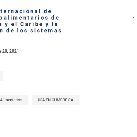
ESO
SARIO
nternacional de
oalimentarios de
SFORMACIÓN
 y el Caribe y la
TIVA
n de los sistemas
EMAS
ENTARIOS.
y 20, 2021
Alimentarios
IICA EN CUMBRE SA
E
RCIO