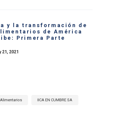
RNACIONAL
UCTOS
ALIMENTARIOS
a y la transformación de
ICA
NA
alimentarios de América
ribe: Primera Parte
BE
y 21, 2021
SFORMACIÓN
EMAS
ENTARIOS
Alimentarios
IICA EN CUMBRE SA
E