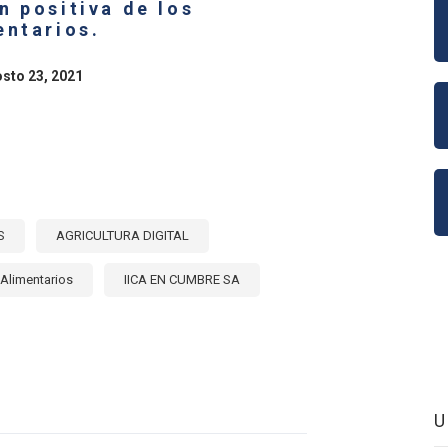
n positiva de los
ICA
NA
entarios.
E:
osto 23, 2021
NDA
E
S
AGRICULTURA DIGITAL
Alimentarios
IICA EN CUMBRE SA
E
ALIZACIÓN
CULTURA,