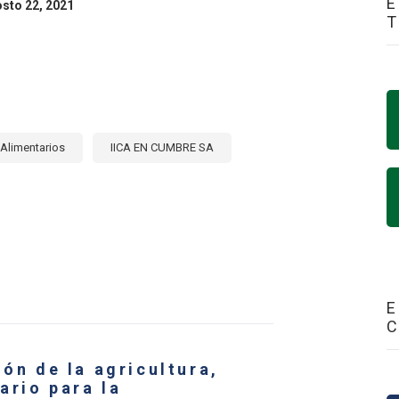
E
osto 22, 2021
Alimentarios
IICA EN CUMBRE SA
E
CONOMÍA
E
SFORMACIÓN
ión de la agricultura,
EMAS
ALIMENTARIOS
ario para la