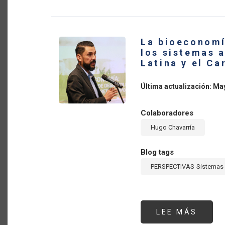
INTE
DE
PROD
AGRO
DE
La bioeconomí
AMÉR
LATI
los sistemas 
Y
Latina y el Ca
EL
CARI
Y
LA
Última actualización: Ma
TRAN
DE
LOS
SIST
Colaboradores
ALIM
Hugo Chavarría
Blog tags
PERSPECTIVAS-Sistemas 
LEE MÁS
SOBR
LA