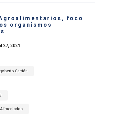
BBEAN
Agroalimentarios, foco
los organismos
es
il 27, 2021
goberto Carrión
S
Alimentarios
E