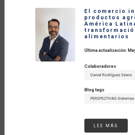
PROC
NECE
El comercio i
PARA
LA
productos agr
TRAN
América Latina
POSI
DE
transformació
LOS
alimentarios
SIST
ALIM
Última actualización: Ma
Colaboradores
Daniel Rodríguez Sáenz
Blog tags
PERSPECTIVAS-Sistemas 
LEE MÁS
SOBR
EL
COME