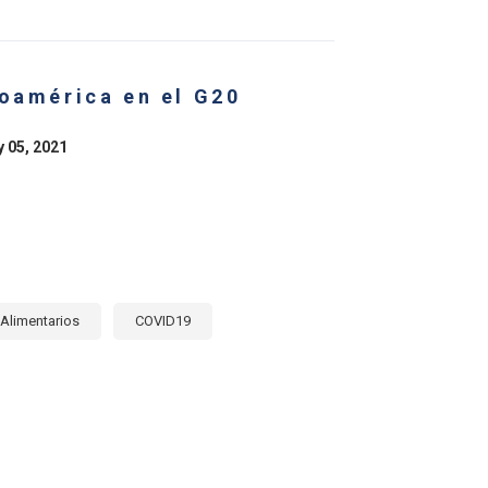
CONOMÍA
SFORMACIÓN
roamérica en el G20
EMAS
ENTARIOS
ICA
y 05, 2021
NA
E:
ERA
E
Alimentarios
COVID19
E
OAMÉRICA