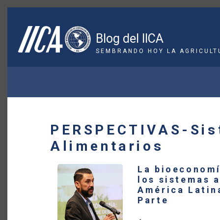
Pasar
al
contenido
Blog del IICA
principal
SEMBRANDO HOY LA AGRICULT
SOBRESCRIBIR
ENLACES
DE
PERSPECTIVAS-Sis
AYUDA
Alimentarios
A
La bioeconomí
LA
los sistemas 
América Latin
NAVEGACIÓN
Parte