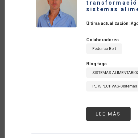
transformació
AMÉR
LATI
sistemas alim
Y
EL
CARIB
Última actualización: Ag
SEGU
PART
Colaboradores
Federico Bert
Blog tags
SISTEMAS ALIMENTARIO
PERSPECTIVAS-Sistemas 
LEE MÁS
SOBR
LA
DIGIT
DE
LA
AGRI