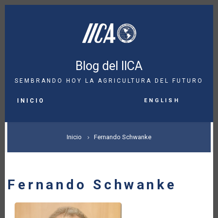
Pasar
al
contenido
principal
Blog del IICA
SEMBRANDO HOY LA AGRICULTURA DEL FUTURO
MAIN
English
NAVIGATION
INICIO
SOBRESCRIBIR
Inicio
Fernando Schwanke
ENLACES
DE
Fernando Schwanke
AYUDA
A