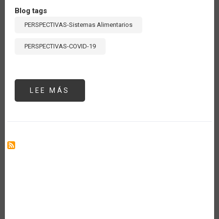
Blog tags
PERSPECTIVAS-Sistemas Alimentarios
PERSPECTIVAS-COVID-19
LEE MÁS
SOBRE
THE
BRAZILIAN
MINISTRY
OF
AGRICULTURE,
LIVESTOCK
AND
SUPPLY
IS
ENGAGED
ON
THE
DISCUSSIONS
REGARDING
THE
FOOD
SYSTEMS
SUMMIT