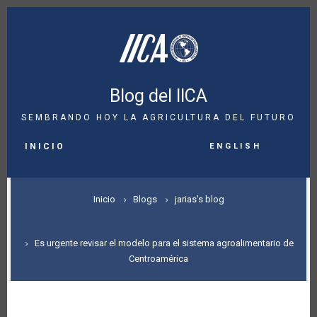
Pasar
al
contenido
principal
Blog del IICA
SEMBRANDO HOY LA AGRICULTURA DEL FUTURO
MAIN
English
NAVIGATION
INICIO
SOBRESCRIBIR
Inicio
Blogs
jarias's blog
ENLACES
DE
Es urgente revisar el modelo para el sistema agroalimentario de
Centroamérica
AYUDA
A