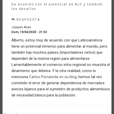
De acuerdo con el potencial de ALC y también
los desafíos
RESPUESTA
Joaquin Arias
Dom, 19/04/2020 - 21:53
En
Alberto, estoy muy de acuerdo con que Latinoamérica
respuesta
tiene un potencial inmenso para alimentar al mundo, pero
a
Latinoamérica
también hay muchos países (importadores netos) que
tiene
dependen de la misma región para alimentarse.
alimento…
Lamentablemente el comercio intra-regional no muestra el
por
dinamismo que debiera. Y la otra realidad, como lo
Invitado
(no
menciona
Carlos Pomareda en su blog
, hemos tal vez
verificado)
cometido el error de generar dependencia de mercados
aveces lejanos para el suminitro de productos alimenticios
de necesidad básica para la población.