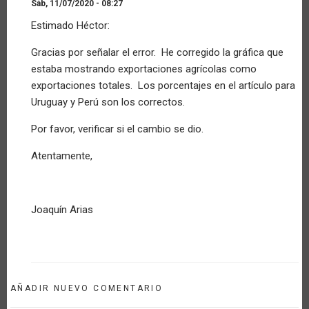
Sáb, 11/07/2020 - 08:27
En
Estimado Héctor:
respuesta
a
Gracias por señalar el error. He corregido la gráfica que
Consulta
estaba mostrando exportaciones agrícolas como
por
Invitado
exportaciones totales. Los porcentajes en el artículo para
(no
Uruguay y Perú son los correctos.
verificado)
Por favor, verificar si el cambio se dio.
Atentamente,
Joaquín Arias
AÑADIR NUEVO COMENTARIO