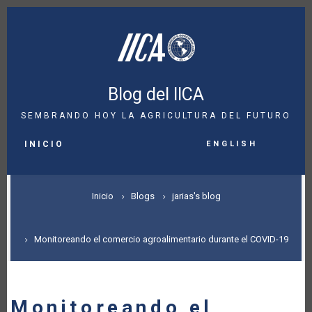
Pasar
al
contenido
principal
Blog del IICA
SEMBRANDO HOY LA AGRICULTURA DEL FUTURO
MAIN
English
NAVIGATION
INICIO
SOBRESCRIBIR
Inicio
Blogs
jarias's blog
ENLACES
DE
Monitoreando el comercio agroalimentario durante el COVID-19
AYUDA
A
Monitoreando el