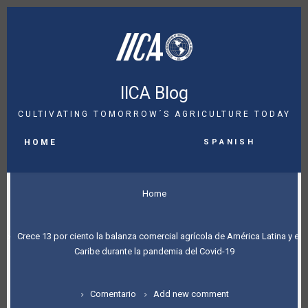
Skip
to
main
content
IICA Blog
CULTIVATING TOMORROW´S AGRICULTURE TODAY
MAIN
Spanish
NAVIGATION
HOME
BREADCRUMB
Home
Crece 13 por ciento la balanza comercial agrícola de América Latina y el
Caribe durante la pandemia del Covid-19
Comentario
Add new comment