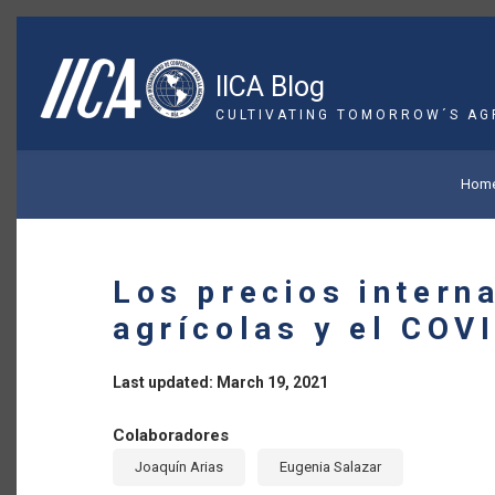
Skip
to
main
IICA Blog
content
CULTIVATING TOMORROW´S AG
BREADCRUMB
Hom
Los precios intern
agrícolas y el COV
Last updated: March 19, 2021
Colaboradores
Joaquín Arias
Eugenia Salazar