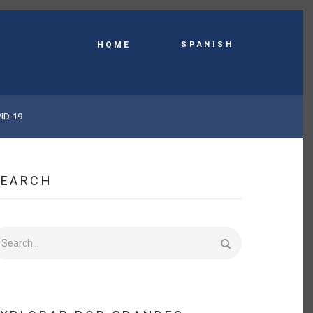
Spanish
HOME
VID-19
SEARCH
earch