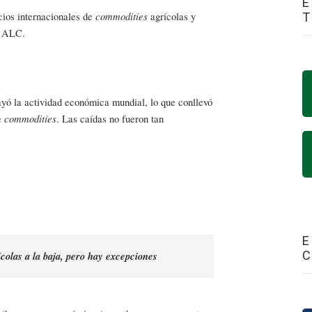
E
commodities
cios internacionales de
agrícolas y
de ALC.
cayó la actividad económica mundial, lo que conllevó
commodities
e
. Las caídas no fueron tan
E
colas a la baja, pero hay excepciones