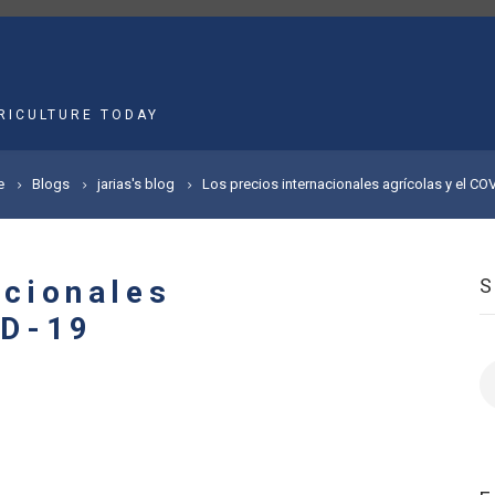
MAIN
NAVIGATION
RICULTURE TODAY
e
Blogs
jarias's blog
Los precios internacionales agrícolas y el CO
acionales
ID-19
S