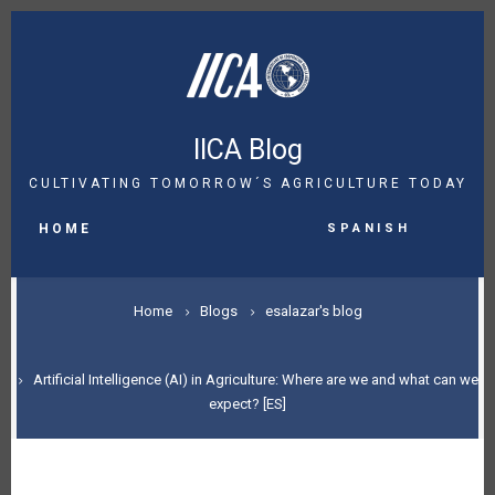
Skip
to
main
content
IICA Blog
CULTIVATING TOMORROW´S AGRICULTURE TODAY
MAIN
Spanish
NAVIGATION
HOME
BREADCRUMB
Home
Blogs
esalazar's blog
Artificial Intelligence (AI) in Agriculture: Where are we and what can we
expect? [ES]