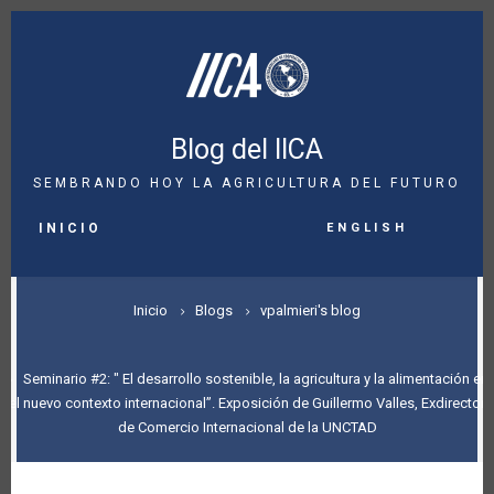
Pasar
al
contenido
principal
Blog del IICA
SEMBRANDO HOY LA AGRICULTURA DEL FUTURO
MAIN
English
NAVIGATION
INICIO
SOBRESCRIBIR
Inicio
Blogs
vpalmieri's blog
ENLACES
DE
Seminario #2: " El desarrollo sostenible, la agricultura y la alimentación en
el nuevo contexto internacional”. Exposición de Guillermo Valles, Exdirector
AYUDA
de Comercio Internacional de la UNCTAD
A