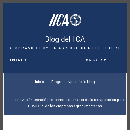
Pasar
al
contenido
principal
Blog del IICA
SEMBRANDO HOY LA AGRICULTURA DEL FUTURO
MAIN
English
NAVIGATION
INICIO
SOBRESCRIBIR
Inicio
Blogs
vpalmieri's blog
ENLACES
DE
La innovación tecnológica como catalizador de la recuperación post
COVID-19 de las empresas agroalimentarias
AYUDA
A