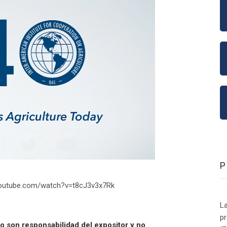
youtube.com/watch?v=t8cJ3v3x7Rk
La
p
o son responsabilidad del expositor y no