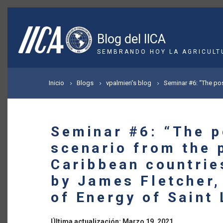
Pasar
al
contenido
Blog del IICA
principal
SEMBRANDO HOY LA AGRICULT
SOBRESCRIBIR
Inicio
Blogs
vpalmieri's blog
Seminar #6: “The pos
ENLACES
DE
Seminar #6: “The p
AYUDA
scenario from the 
A
Caribbean countrie
LA
by James Fletcher,
of Energy of Saint 
NAVEGACIÓN
Última actualización: Marzo 19, 2021