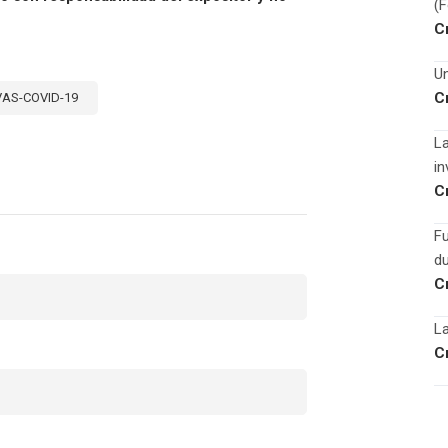
(
C
Un
C
VAS-COVID-19
La
in
C
F
du
C
La
C