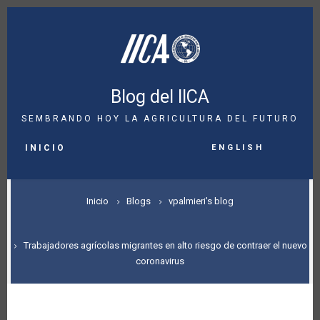
Pasar
al
contenido
principal
Blog del IICA
SEMBRANDO HOY LA AGRICULTURA DEL FUTURO
MAIN
English
NAVIGATION
INICIO
SOBRESCRIBIR
Inicio
Blogs
vpalmieri's blog
ENLACES
DE
Trabajadores agrícolas migrantes en alto riesgo de contraer el nuevo
coronavirus
AYUDA
A