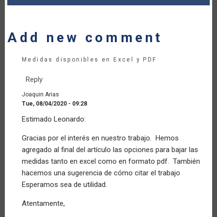
Add new comment
Medidas disponibles en Excel y PDF
Reply
Joaquin Arias
Tue, 08/04/2020 - 09:28
In
Estimado Leonardo:
reply
to
Gracias por el interés en nuestro trabajo. Hemos
Consulta
agregado al final del artículo las opciones para bajar las
de
Base
medidas tanto en excel como en formato pdf. También
de
hacemos una sugerencia de cómo citar el trabajo
datos
Esperamos sea de utilidad.
by
Anonymous
Atentamente,
(not
verified)