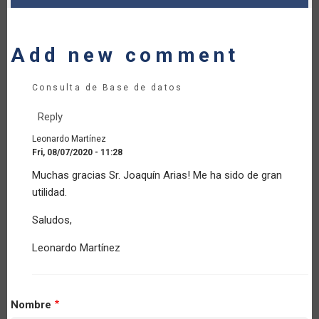
Add new comment
Consulta de Base de datos
Reply
Leonardo Martínez
Fri, 08/07/2020 - 11:28
In
Muchas gracias Sr. Joaquín Arias! Me ha sido de gran
reply
utilidad.
to
Medidas
Saludos,
disponibles
en
Leonardo Martínez
Excel
y
PDF
by
jarias
Nombre