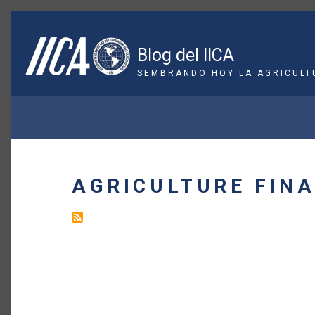
Pasar
al
contenido
Blog del IICA
principal
SEMBRANDO HOY LA AGRICULT
SOBRESCRIBIR
ENLACES
DE
AGRICULTURE FIN
AYUDA
A
LA
NAVEGACIÓN