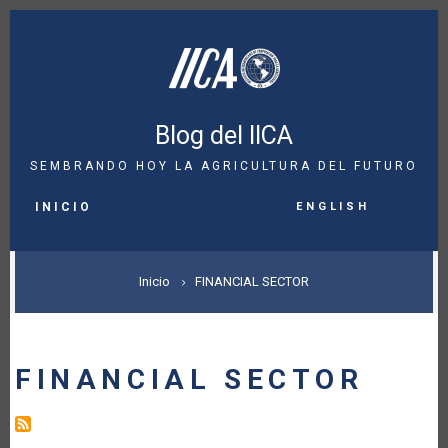
Pasar
al
contenido
principal
Blog del IICA
SEMBRANDO HOY LA AGRICULTURA DEL FUTURO
MAIN
English
NAVIGATION
INICIO
SOBRESCRIBIR
Inicio
FINANCIAL SECTOR
ENLACES
DE
FINANCIAL SECTOR
AYUDA
A