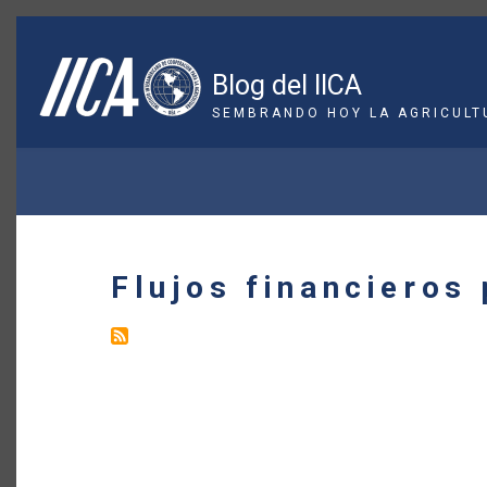
Pasar
al
contenido
Blog del IICA
principal
SEMBRANDO HOY LA AGRICULT
SOBRESCRIBIR
ENLACES
DE
Flujos financieros
AYUDA
A
LA
NAVEGACIÓN