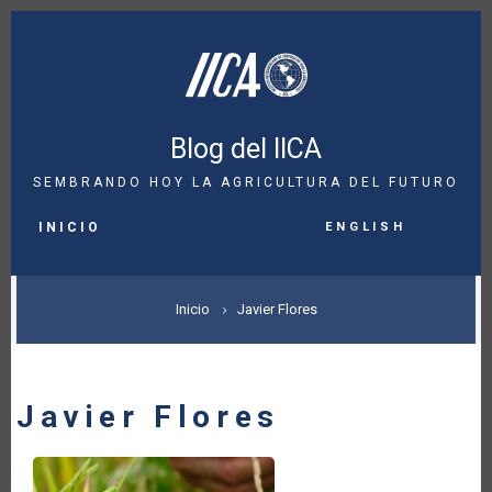
Pasar
al
contenido
principal
Blog del IICA
SEMBRANDO HOY LA AGRICULTURA DEL FUTURO
MAIN
English
NAVIGATION
INICIO
SOBRESCRIBIR
Inicio
Javier Flores
ENLACES
DE
Javier Flores
AYUDA
A