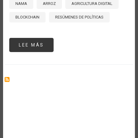
NAMA
ARROZ
AGRICULTURA DIGITAL
BLOCKCHAIN
RESÚMENES DE POLÍTICAS
LEE MÁS
SOBRE
PANAMÁ
HACIA
UN
ARROZ
SOSTENIBLE:
NAMA
Y
TECNOLOGÍA
DIGITAL
PARA
LA
TRANSFORMACIÓN
DEL
SECTOR