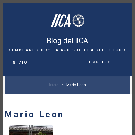
Pasar
al
contenido
principal
Blog del IICA
SEMBRANDO HOY LA AGRICULTURA DEL FUTURO
MAIN
English
NAVIGATION
INICIO
SOBRESCRIBIR
Inicio
Mario Leon
ENLACES
DE
Mario Leon
AYUDA
A