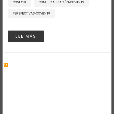
COVID19
COMERCIALIZACIÓN-COVID-19
PERSPECTIVAS-COVID-19
LEE MÁS
SOBRE
CIRCUITOS
CORTOS
Y
MERCADOS
ITINERANTES
COMO
ALTERNATIVAS
SOSTENIBLES
DE
COMERCIALIZACIÓN