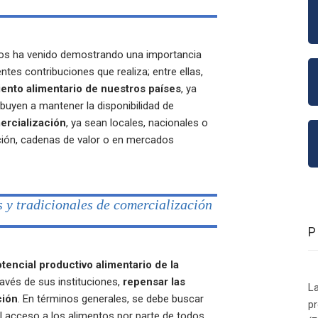
ños ha venido demostrando una importancia
ntes contribuciones que realiza; entre ellas,
iento alimentario de nuestros países
, ya
ibuyen a mantener la disponibilidad de
rcialización
, ya sean locales, nacionales o
ación, cadenas de valor o en mercados
s y tradicionales de comercialización
tencial productivo alimentario de la
través de sus instituciones,
repensar las
La
ción
. En términos generales, se debe buscar
p
 el acceso a los alimentos por parte de todos