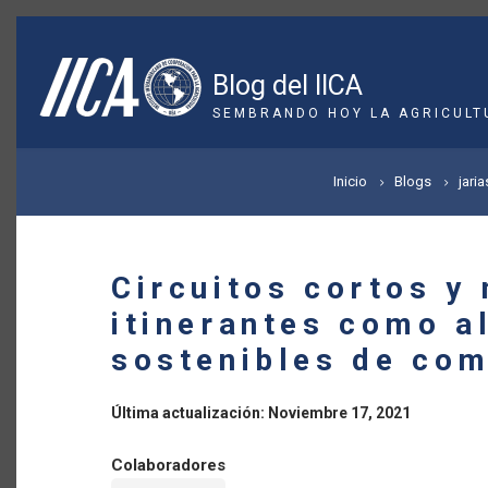
Pasar
al
contenido
Blog del IICA
principal
SEMBRANDO HOY LA AGRICULT
SOBRESCRIBIR
Inicio
Blogs
jaria
ENLACES
DE
Circuitos cortos y
AYUDA
itinerantes como a
A
sostenibles de com
LA
Última actualización: Noviembre 17, 2021
NAVEGACIÓN
Colaboradores