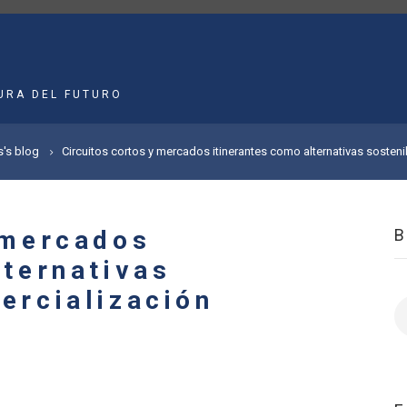
MAIN
NAVIGATION
URA DEL FUTURO
s's blog
Circuitos cortos y mercados itinerantes como alternativas sosten
 mercados
lternativas
ercialización
B