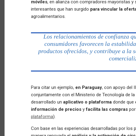
móviles
, en alianza con compradores mayoristas y
interesantes que han surgido
para vincular la ofer
agroalimentarios.
Los relacionamientos de confianza qu
consumidores favorecen la estabilidad
productos ofrecidos, y contribuye a la 
comerciali
Para citar un ejemplo,
en Paraguay
, con apoyo del I
conjuntamente con el Ministerio de Tecnología de l
desarrollado un
aplicativo o plataforma
donde que 
información de precios
y
facilita las compras
por 
plataforma
).
Con base en las experiencias desarrolladas por los p
manera renovada el
análisis y la activación de ci