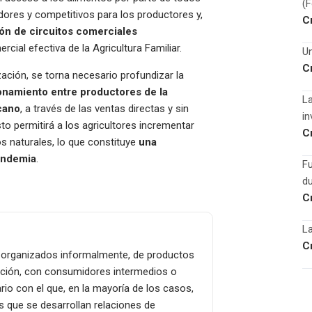
(
ores y competitivos para los productores y,
C
ión de circuitos comerciales
rcial efectiva de la Agricultura Familiar.
Un
C
ción, se torna necesario profundizar la
onamiento entre productores de la
La
cano
, a través de las ventas directas y sin
in
to permitirá a los agricultores incrementar
C
os naturales, lo que constituye
una
pandemia
.
F
du
C
La
C
 u organizados informalmente, de productos
cación, con consumidores intermedios o
rio con el que, en la mayoría de los casos,
as que se desarrollan relaciones de