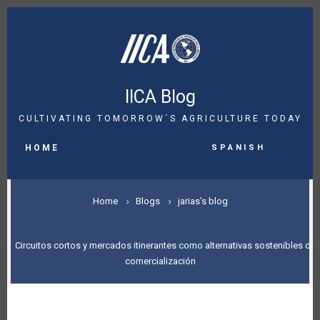
Skip
to
main
content
IICA Blog
CULTIVATING TOMORROW´S AGRICULTURE TODAY
MAIN
Spanish
NAVIGATION
HOME
BREADCRUMB
Home
Blogs
jarias's blog
Circuitos cortos y mercados itinerantes como alternativas sostenibles de
comercialización