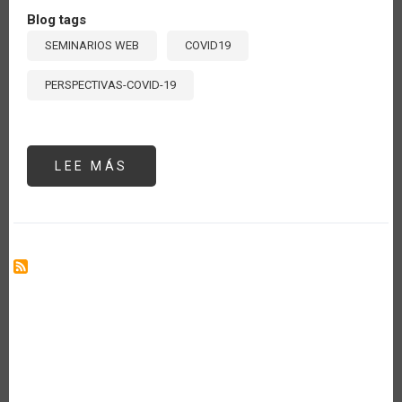
Blog tags
SEMINARIOS WEB
COVID19
PERSPECTIVAS-COVID-19
LEE MÁS
SOBRE
SEMINARIO
#1:
"LOS
DESAFÍOS
POST
CRISIS”.
EXPOSICIÓN
DE
ENRIQUE
IGLESIAS,
EXPRESIDENTE
DEL
BANCO
INTERAMERICANO
DE
DESARROLLO