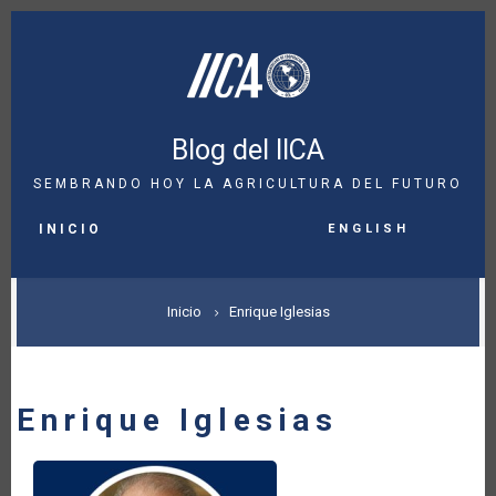
Pasar
al
contenido
principal
Blog del IICA
SEMBRANDO HOY LA AGRICULTURA DEL FUTURO
MAIN
English
NAVIGATION
INICIO
SOBRESCRIBIR
Inicio
Enrique Iglesias
ENLACES
DE
Enrique Iglesias
AYUDA
A