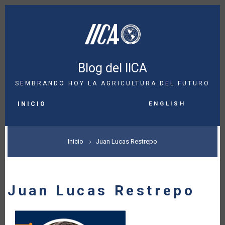
Pasar
al
contenido
principal
Blog del IICA
SEMBRANDO HOY LA AGRICULTURA DEL FUTURO
MAIN
English
NAVIGATION
INICIO
SOBRESCRIBIR
Inicio
Juan Lucas Restrepo
ENLACES
DE
Juan Lucas Restrepo
AYUDA
A