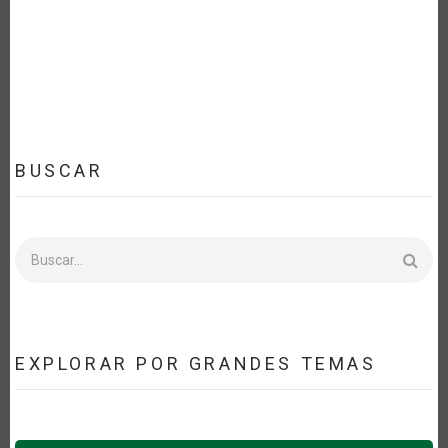
COVID-
19”.
EXPOSICIÓN
DE
JUAN
LUCAS
RESTREPO,
DIRECTOR
GENERAL
DE
LA
ALIANZA
BUSCAR
BIOVERSITY
INTERNATIONAL
–
CENTRO
INTERNACIONAL
Buscar
DE
AGRICULTURA
TROPICAL
(CIAT)
EXPLORAR POR GRANDES TEMAS