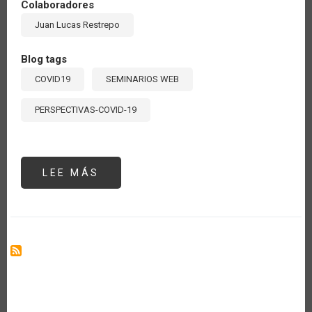
Colaboradores
Juan Lucas Restrepo
Blog tags
COVID19
SEMINARIOS WEB
PERSPECTIVAS-COVID-19
LEE MÁS
SOBRE
SEMINARIO
#3:
"LOS
SISTEMAS
DE
INNOVACIÓN
Y
LAS
CADENAS
DE
VALOR
EN
EL
POST