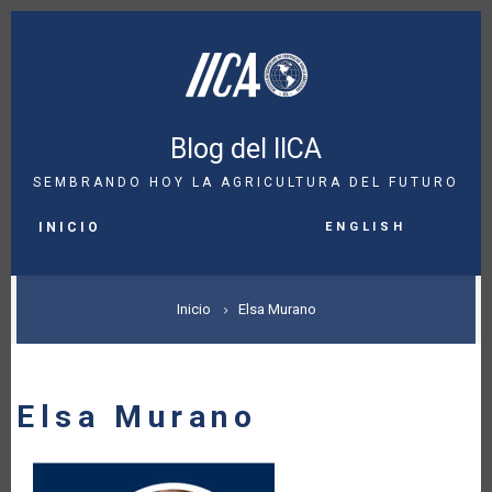
Pasar
al
contenido
principal
Blog del IICA
SEMBRANDO HOY LA AGRICULTURA DEL FUTURO
MAIN
English
NAVIGATION
INICIO
SOBRESCRIBIR
Inicio
Elsa Murano
ENLACES
DE
Elsa Murano
AYUDA
A