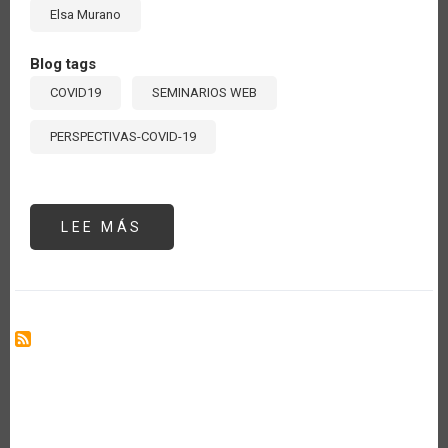
Elsa Murano
Blog tags
COVID19
SEMINARIOS WEB
PERSPECTIVAS-COVID-19
LEE MÁS
SOBRE
SEMINARIO
#3:
"LOS
SISTEMAS
DE
INNOVACIÓN
Y
LAS
CADENAS
DE
VALOR
EN
EL
POST
COVID-