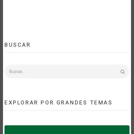
19”.
EXPOSICIÓN
DE
ELSA
MURANO,
EX
SUBSECRETARIA
DE
AGRICULTURA
Y
SEGURIDAD
BUSCAR
ALIMENTARIA
DE
ESTADOS
UNIDOS
Buscar
EXPLORAR POR GRANDES TEMAS