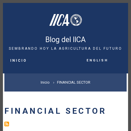
Pasar
al
contenido
principal
Blog del IICA
SEMBRANDO HOY LA AGRICULTURA DEL FUTURO
MAIN
English
NAVIGATION
INICIO
SOBRESCRIBIR
Inicio
FINANCIAL SECTOR
ENLACES
DE
FINANCIAL SECTOR
AYUDA
A