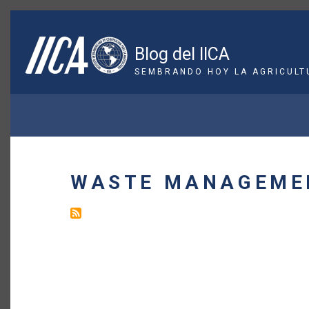
Pasar
al
contenido
Blog del IICA
principal
SEMBRANDO HOY LA AGRICULT
SOBRESCRIBIR
ENLACES
DE
WASTE MANAGEME
AYUDA
A
LA
NAVEGACIÓN