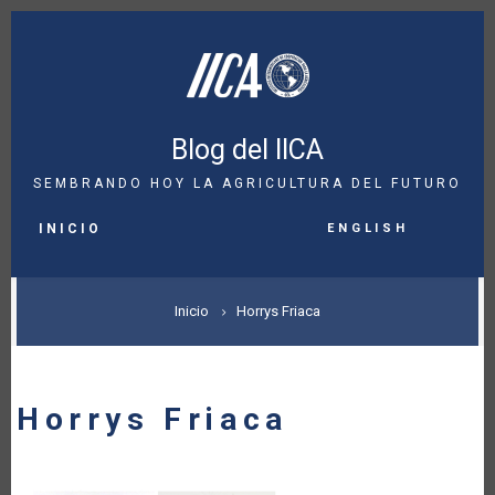
Pasar
al
contenido
principal
Blog del IICA
SEMBRANDO HOY LA AGRICULTURA DEL FUTURO
MAIN
English
NAVIGATION
INICIO
SOBRESCRIBIR
Inicio
Horrys Friaca
ENLACES
DE
Horrys Friaca
AYUDA
A