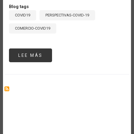
Blog tags
COVID19
PERSPECTIVAS-COVID-19
COMERCIO-COVID19
LEE MÁS
SOBRE
LOS
PAÍSES
MIEMBROS
DE
LA
OMC
DISCUTEN
MEDIDAS
EN
RESPUESTA
AL
COVID-
19
Y
HACEN
UN
LLAMADO
A