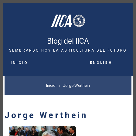
Pasar
al
contenido
principal
Blog del IICA
SEMBRANDO HOY LA AGRICULTURA DEL FUTURO
MAIN
English
NAVIGATION
INICIO
SOBRESCRIBIR
Inicio
Jorge Werthein
ENLACES
DE
Jorge Werthein
AYUDA
A