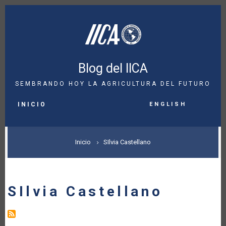
Pasar
al
contenido
principal
Blog del IICA
SEMBRANDO HOY LA AGRICULTURA DEL FUTURO
MAIN
English
NAVIGATION
INICIO
SOBRESCRIBIR
Inicio
SIlvia Castellano
ENLACES
DE
SIlvia Castellano
AYUDA
A