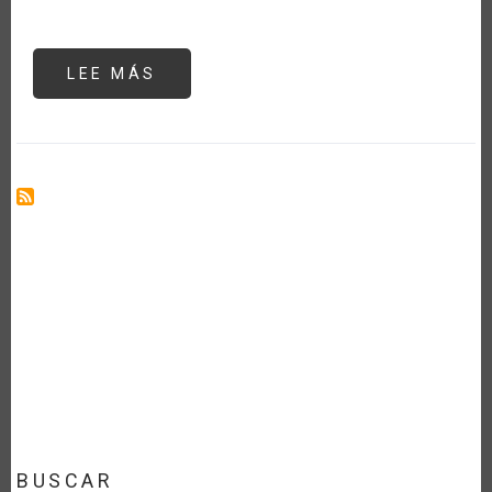
LEE MÁS
SOBRE
EL
SINUOSO
CAMINO
DE
LAS
CADENAS
LIBRES
DE
DEFORESTACIÓN:
UNA
PERSPECTIVA
DESDE
EL
PERÚ
BUSCAR