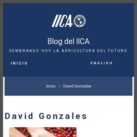
Pasar
al
contenido
principal
Blog del IICA
SEMBRANDO HOY LA AGRICULTURA DEL FUTURO
MAIN
English
NAVIGATION
INICIO
SOBRESCRIBIR
Inicio
David Gonzales
ENLACES
DE
David Gonzales
AYUDA
A