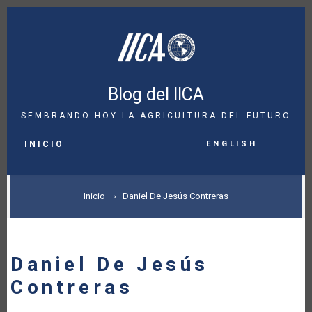
Pasar
al
contenido
principal
Blog del IICA
SEMBRANDO HOY LA AGRICULTURA DEL FUTURO
MAIN
English
NAVIGATION
INICIO
SOBRESCRIBIR
Inicio
Daniel De Jesús Contreras
ENLACES
DE
Daniel De Jesús
AYUDA
Contreras
A