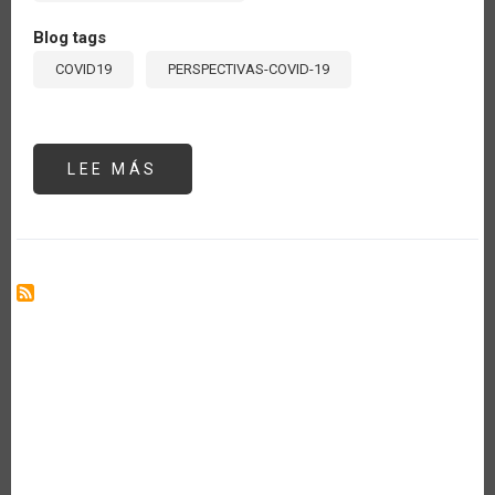
Blog tags
COVID19
PERSPECTIVAS-COVID-19
LEE MÁS
SOBRE
TURISMO
RURAL:
UNA
OPORTUNIDAD
PARA
FORTALECER
LA
AGRICULTURA
ANTE
LA
CRISIS
OCASIONADA
POR
EL
COVID-
19