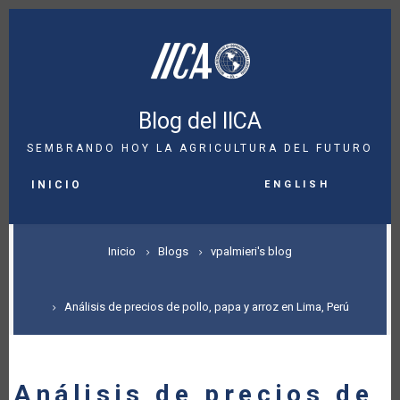
Pasar
al
contenido
principal
Blog del IICA
SEMBRANDO HOY LA AGRICULTURA DEL FUTURO
MAIN
English
NAVIGATION
INICIO
SOBRESCRIBIR
Inicio
Blogs
vpalmieri's blog
ENLACES
DE
Análisis de precios de pollo, papa y arroz en Lima, Perú
AYUDA
A
Análisis de precios de