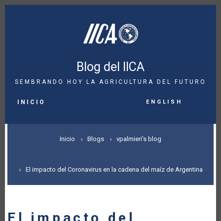
Pasar
al
contenido
principal
Blog del IICA
SEMBRANDO HOY LA AGRICULTURA DEL FUTURO
MAIN
English
NAVIGATION
INICIO
SOBRESCRIBIR
Inicio
Blogs
vpalmieri's blog
ENLACES
DE
El impacto del Coronavirus en la cadena del maíz de Argentina
AYUDA
A
El impacto del