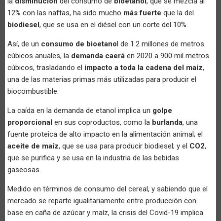
la
disminución
del consumo de
bioetanol
, que se mezcla al
12% con las naftas, ha sido mucho
más fuerte
que la del
biodiesel
, que se usa en el diésel con un corte del 10%.
Así, de un
consumo de bioetano
l de 1.2 millones de metros
cúbicos anuales, la
demanda caerá
en 2020 a 900 mil metros
cúbicos, trasladando el
impacto a toda la cadena del maíz
,
una de las materias primas más utilizadas para producir el
biocombustible.
La caída en la demanda de etanol implica un
golpe
proporcional
en sus coproductos, como la
burlanda
, una
fuente proteica de alto impacto en la alimentación animal; el
aceite de maíz
, que se usa para producir biodiesel; y el
CO2
,
que se purifica y se usa en la industria de las bebidas
gaseosas.
Medido en términos de consumo del cereal, y sabiendo que el
mercado se reparte igualitariamente entre producción con
base en caña de azúcar y maíz, la crisis del Covid-19 implica