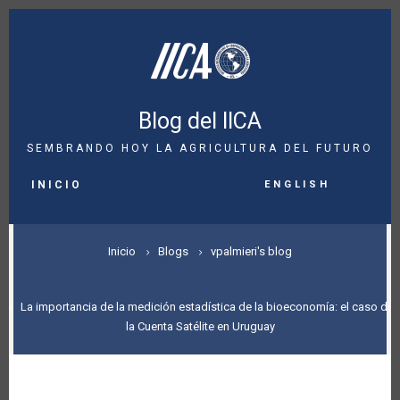
Pasar
al
contenido
principal
Blog del IICA
SEMBRANDO HOY LA AGRICULTURA DEL FUTURO
MAIN
English
NAVIGATION
INICIO
SOBRESCRIBIR
Inicio
Blogs
vpalmieri's blog
ENLACES
DE
La importancia de la medición estadística de la bioeconomía: el caso de
la Cuenta Satélite en Uruguay
AYUDA
A