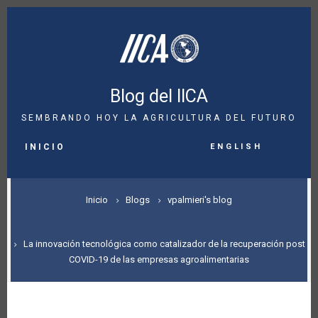
Pasar
al
contenido
principal
Blog del IICA
SEMBRANDO HOY LA AGRICULTURA DEL FUTURO
MAIN
English
NAVIGATION
INICIO
SOBRESCRIBIR
Inicio
Blogs
vpalmieri's blog
ENLACES
DE
La innovación tecnológica como catalizador de la recuperación post
COVID-19 de las empresas agroalimentarias
AYUDA
A