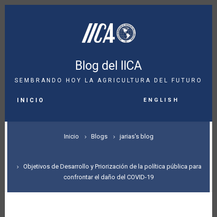
Pasar
al
contenido
principal
Blog del IICA
SEMBRANDO HOY LA AGRICULTURA DEL FUTURO
MAIN
English
NAVIGATION
INICIO
SOBRESCRIBIR
Inicio
Blogs
jarias's blog
ENLACES
DE
Objetivos de Desarrollo y Priorización de la política pública para
confrontar el daño del COVID-19
AYUDA
A