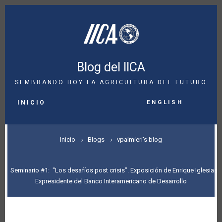
Pasar
al
contenido
principal
Blog del IICA
SEMBRANDO HOY LA AGRICULTURA DEL FUTURO
MAIN
English
NAVIGATION
INICIO
SOBRESCRIBIR
Inicio
Blogs
vpalmieri's blog
ENLACES
DE
Seminario #1: "Los desafíos post crisis”. Exposición de Enrique Iglesias,
Expresidente del Banco Interamericano de Desarrollo
AYUDA
A