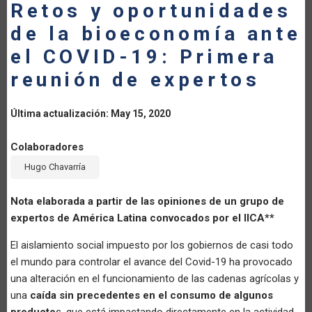
Retos y oportunidades
LA
de la bioeconomía ante
NAVEGACIÓN
el COVID-19: Primera
reunión de expertos
Última actualización: May 15, 2020
Colaboradores
Hugo Chavarría
Nota elaborada a partir de las opiniones de un grupo de
expertos de América Latina convocados por el IICA**
El aislamiento social impuesto por los gobiernos de casi todo
el mundo para controlar el avance del Covid-19 ha provocado
una alteración en el funcionamiento de las cadenas agrícolas y
una
caída sin precedentes en el consumo de algunos
producto
s, que está impactando directamente en la actividad