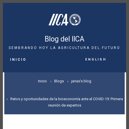
Pasar
al
contenido
principal
Blog del IICA
SEMBRANDO HOY LA AGRICULTURA DEL FUTURO
MAIN
English
NAVIGATION
INICIO
SOBRESCRIBIR
Inicio
Blogs
jarias's blog
ENLACES
DE
Retos y oportunidades de la bioeconomía ante el COVID-19: Primera
reunión de expertos
AYUDA
A