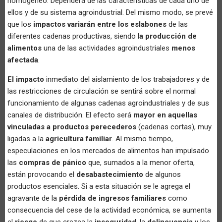
homogéneo. Dependerá de las características de cada uno de
ellos y de su sistema agroindustrial. Del mismo modo, se prevé
que los
impactos variarán entre los eslabones
de las
diferentes cadenas productivas, siendo l
a producción de
alimentos
una de las actividades agroindustriales
menos
afectada
.
El impacto
inmediato del aislamiento de los trabajadores y de
las restricciones de circulación se sentirá sobre el normal
funcionamiento de algunas cadenas agroindustriales y de sus
canales de distribución. El efecto será
mayor en aquellas
vinculadas a productos perecederos
(cadenas cortas), muy
ligadas a la
agricultura familiar
. Al mismo tiempo,
especulaciones en los mercados de alimentos han impulsado
las
compras de pánico
que, sumados a la menor oferta,
están provocando el
desabastecimiento
de algunos
productos esenciales. Si a esta situación se le agrega el
agravante de la
pérdida de ingresos familiares
como
consecuencia del cese de la actividad económica, se aumenta
el
riesgo
de que crezca la
inseguridad
, la
delincuencia
y los