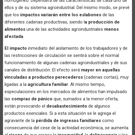
homogéneo. Dependerá de las características de cada uno de
ellos y de su sistema agroindustrial. Del mismo modo, se prevé
que los
impactos variarán entre los eslabones
de las
diferentes cadenas productivas, siendo l
a producción de
alimentos
una de las actividades agroindustriales
menos
afectada
.
El impacto
inmediato del aislamiento de los trabajadores y de
las restricciones de circulación se sentirá sobre el normal
funcionamiento de algunas cadenas agroindustriales y de sus
canales de distribución. El efecto será
mayor en aquellas
vinculadas a productos perecederos
(cadenas cortas), muy
ligadas a la
agricultura familiar
. Al mismo tiempo,
especulaciones en los mercados de alimentos han impulsado
las
compras de pánico
que, sumados a la menor oferta,
están provocando el
desabastecimiento
de algunos
productos esenciales. Si a esta situación se le agrega el
agravante de la
pérdida de ingresos familiares
como
consecuencia del cese de la actividad económica, se aumenta
el
riesgo
de que crezca la
inseguridad
, la
delincuencia
y los