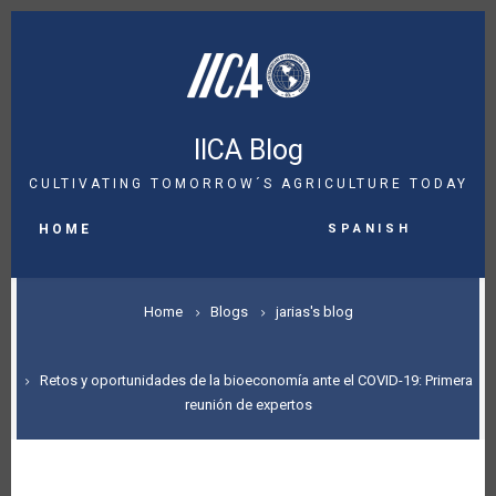
Skip
to
main
content
IICA Blog
CULTIVATING TOMORROW´S AGRICULTURE TODAY
MAIN
Spanish
NAVIGATION
HOME
BREADCRUMB
Home
Blogs
jarias's blog
Retos y oportunidades de la bioeconomía ante el COVID-19: Primera
reunión de expertos