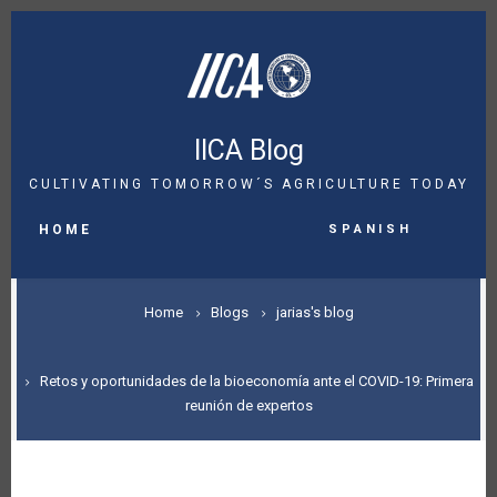
Skip
to
main
content
IICA Blog
CULTIVATING TOMORROW´S AGRICULTURE TODAY
MAIN
Spanish
NAVIGATION
HOME
BREADCRUMB
Home
Blogs
jarias's blog
Retos y oportunidades de la bioeconomía ante el COVID-19: Primera
reunión de expertos