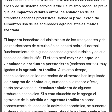
homogéneo. Dependerá de las características de cada uno de
ellos y de su sistema agroindustrial. Del mismo modo, se prevé
que los
impactos variarán entre los eslabones
de las
diferentes cadenas productivas, siendo l
a producción de
alimentos
una de las actividades agroindustriales
menos
afectada
.
El impacto
inmediato del aislamiento de los trabajadores y de
las restricciones de circulación se sentirá sobre el normal
funcionamiento de algunas cadenas agroindustriales y de sus
canales de distribución. El efecto será
mayor en aquellas
vinculadas a productos perecederos
(cadenas cortas), muy
ligadas a la
agricultura familiar
. Al mismo tiempo,
especulaciones en los mercados de alimentos han impulsado
las
compras de pánico
que, sumados a la menor oferta,
están provocando el
desabastecimiento
de algunos
productos esenciales. Si a esta situación se le agrega el
agravante de la
pérdida de ingresos familiares
como
consecuencia del cese de la actividad económica, se aumenta
el
riesgo
de que crezca la
inseguridad
, la
delincuencia
y los